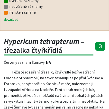
ověřené záznamy
neověřené záznamy
nejisté záznamy
download
Hypericum tetrapterum
–
třezalka čtyřkřídlá
Červený seznam Šumavy:
NA
Těžiště rozšíření třezalky čtyřkřídlé leží ve střední
Evropě a Středomoří, na sever zasahuje až po jižní Švédsko a
Estonsko, na východě po Kaspické moře, nalezneme ji
i v západní Africe a na Madeiře. Tento druh mokrých luk,
pramenišť, příkopů a mokřadů na živinami bohatých půdách
se vyskytuje hlavně v termofytiku a teplejším mezofytiku. Na
české Šumavě byl zaznamenán jen velmi vzácně na několika